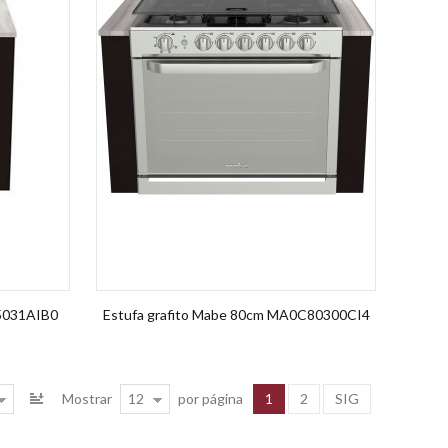
5031AIB0
Estufa grafito Mabe 80cm MA0C80300CI4
12
1
2
SIG
Mostrar
por página