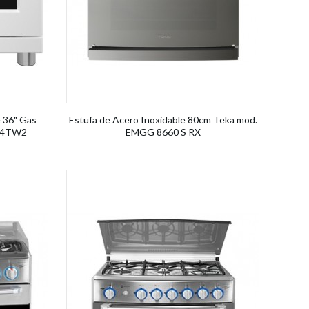
e 36" Gas
Estufa de Acero Inoxidable 80cm Teka mod.
6P4TW2
EMGG 8660 S RX