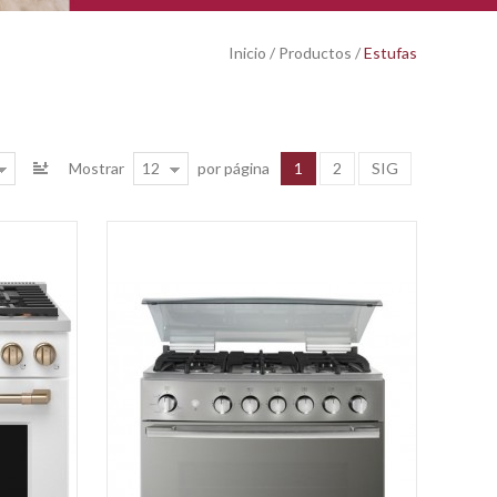
Inicio
/
Productos
/
Estufas
12
1
2
SIG
Mostrar
por página